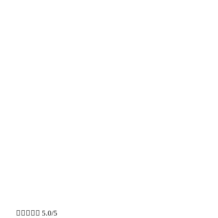
Egå
la Cour Kosmetisk Klinik





5.0/5