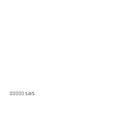
Hedensted
Kosmetisk Klinik Tenna Plesne





5.0/5
AKNE REDUKTION
BOTOX