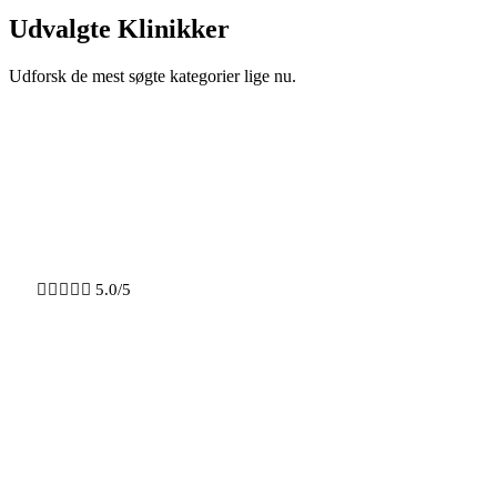
Udvalgte Klinikker
Udforsk de mest søgte kategorier lige nu.
Kongens Lyngby
Klinik Lyngby





5.0/5
BOTOX
FILLER