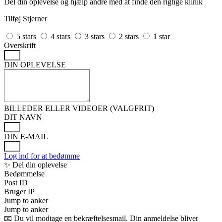
Del din oplevelse og hjælp andre med at finde den rigtige klinik
Tilføj Stjerner
5 stars
4 stars
3 stars
2 stars
1 star
Overskrift
DIN OPLEVELSE
BILLEDER ELLER VIDEOER (VALGFRIT)
DIT NAVN
DIN E-MAIL
Log ind for at bedømme
✨ Del din oplevelse
Bedømmelse
Post ID
Bruger IP
Jump to anker
Jump to anker
📧 Du vil modtage en bekræftelsesmail. Din anmeldelse bliver