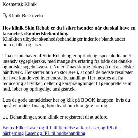
Kosmetisk Klinik
🔍 Klinik Beskrivelse
Hos klinik Skin Rehab er du i sikre hænder når du skal have en
kosmetisk skønhedsbehandling.
Klinikken tilbyder skønhedsbehandlinger indenfor blandt andet
botox, filler og laser.
Tina er indehaver af Skin Rehab og er oprindeligt specialuddannet
intensiv sygeplejerske, med mange års erfaring fra både det danske
og norske sygehusvæsen. Nu er Tinas skarpe fokus på det æstetiske
håndværk. Her sætter hun en stor ære i, at opnå de bedste resultater
for hver kunde ved hver eneste behandling. Her mestres alt fra
reducering af rynker, deller og karsprængninger til genoprettelse af
hud, løber og opringelige ansigtstræk.
Læs de gode anmeldelser her og klik på BOOK knappen, hvis du
også vil møde Tina og høre hvad hun kan gøre for dig.
💆‍♀️ Behandlinger, som klinik er registreret til at udføre.
Botox
Filler
Laser og IPL til fjernelse af kar
Laser og IPL til
hårfjerning
Laser og IPL til hudbehandling