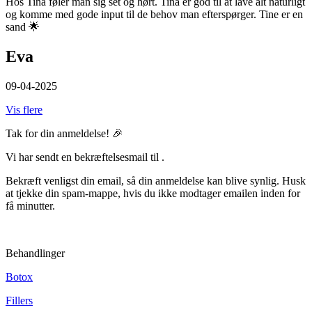
Hos Tina føler man sig set og hørt. Tina er god til at lave alt naturligt
og komme med gode input til de behov man efterspørger. Tine er en
sand 🌟
Eva
09-04-2025
Vis flere
Tak for din anmeldelse! 🎉
Vi har sendt en bekræftelsesmail til
.
Bekræft venligst din email, så din anmeldelse kan blive synlig. Husk
at tjekke din spam-mappe, hvis du ikke modtager emailen inden for
få minutter.
Behandlinger
Botox
Fillers