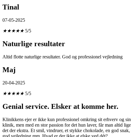
Tinal
07-05-2025
★
★
★
★
★
5/5
Naturlige resultater
Altid flotte naturlige resultater. God og professionel vejledning
Maj
20-04-2025
★
★
★
★
★
5/5
Genial service. Elsker at komme her.
Klinikkens ejer er ikke kun professionel omkring sit erhverv og sin
klinik, men med en stor passion for det hun laver, får man altid lige
det der ekstra. Et smil, vindruer, et stykke chokolade, en god snak,
god vejledning mm. Hvad er der ikke at elske ved dét?