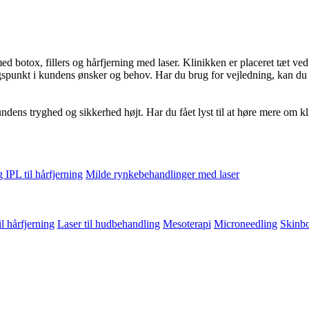
botox, fillers og hårfjerning med laser. Klinikken er placeret tæt ved
punkt i kundens ønsker og behov. Har du brug for vejledning, kan du al
undens tryghed og sikkerhed højt. Har du fået lyst til at høre mere om 
 IPL til hårfjerning
Milde rynkebehandlinger med laser
il hårfjerning
Laser til hudbehandling
Mesoterapi
Microneedling
Skinbo