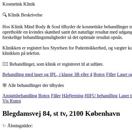
Kosmetisk Klinik
🔍 Klinik Beskrivelse
Hos Klinik Mind Body & Soul tilbyder de kosmetiske behandlinger med 
opretholde en kvindes skønhed samt det naturlige resultat med udgangs
forskellige behandlingsmuligheder så det optimale resultat opnås.
Klinikken er registret hos Styrelsen for Patientsikkerhed, og vægter k
klinikken på telefon.
💆‍♀️ Behandlinger, som klinik er registreret til at udføre.
Behandling med laser og IPL, i klasse 3B eller 4
Botox
Filler
Laser og
🌸 Alle behandlinger der tilbydes
Ansigtsbehandling
Botox
Filler
Hårfjerning
HIFU behandling
Laser t
Vis Ruten
Blegdamsvej 84, st tv, 2100 København
✨ Åbningstider: