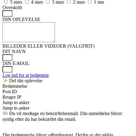
5 stars
4 stars
3 stars
2 stars
1 star
Overskrift
DIN OPLEVELSE
BILLEDER ELLER VIDEOER (VALGFRIT)
DIT NAVN
DIN E-MAIL
Log ind for at bedømme
Del din oplevelse
Bedømmelse
Post ID
Bruger IP
Jump to anker
Jump to anker
Du vil modtage en bekræftelsesmail. Din anmeldelse bliver
synlig efter du har bekræftet din email.
Din bedømmelse bliver offentliggjort. Derfor er det aldrig