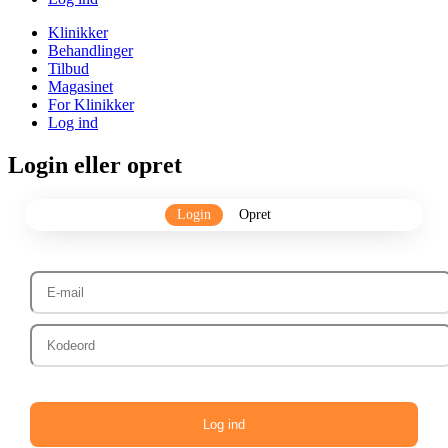
Klinikker
Behandlinger
Tilbud
Magasinet
For Klinikker
Log ind
Login eller opret
Login
Opret
Log ind