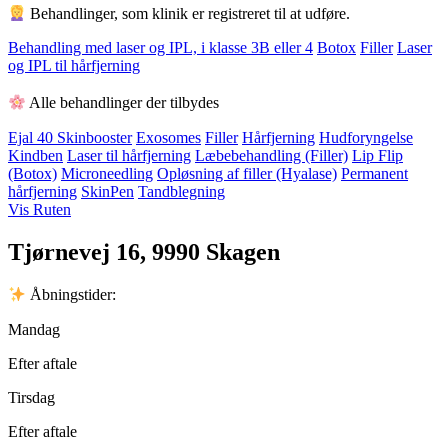
Behandlinger, som klinik er registreret til at udføre.
Behandling med laser og IPL, i klasse 3B eller 4
Botox
Filler
Laser
og IPL til hårfjerning
Alle behandlinger der tilbydes
Ejal 40 Skinbooster
Exosomes
Filler
Hårfjerning
Hudforyngelse
Kindben
Laser til hårfjerning
Læbebehandling (Filler)
Lip Flip
(Botox)
Microneedling
Opløsning af filler (Hyalase)
Permanent
hårfjerning
SkinPen
Tandblegning
Vis Ruten
Tjørnevej 16, 9990 Skagen
Åbningstider:
Mandag
Efter aftale
Tirsdag
Efter aftale