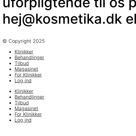
uforpligtende til os 
hej@kosmetika.dk ell
© Copyright 2025​
Klinikker
Behandlinger
Tilbud
Magasinet
For Klinikker
Log ind
Klinikker
Behandlinger
Tilbud
Magasinet
For Klinikker
Log ind