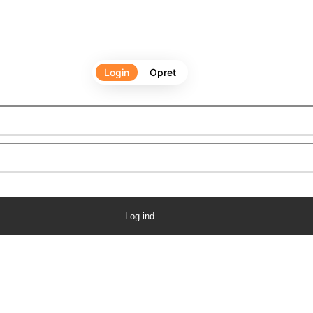
Login
Opret
Log ind