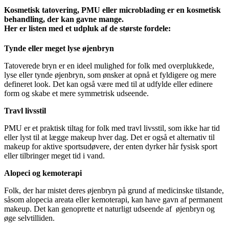
Kosmetisk tatovering, PMU eller microblading er en kosmetisk
behandling, der kan gavne mange.
Her er listen med et udpluk af de største fordele:
Tynde eller meget lyse øjenbryn
Tatoverede bryn er en ideel mulighed for folk med overplukkede,
lyse eller tynde øjenbryn, som ønsker at opnå et fyldigere og mere
defineret look. Det kan også være med til at udfylde eller edinere
form og skabe et mere symmetrisk udseende.
Travl livsstil
PMU er et praktisk tiltag for folk med travl livsstil, som ikke har tid
eller lyst til at lægge makeup hver dag. Det er også et alternativ til
makeup for aktive sportsudøvere, der enten dyrker hår fysisk sport
eller tilbringer meget tid i vand.
Alopeci og kemoterapi
Folk, der har mistet deres øjenbryn på grund af medicinske tilstande,
såsom alopecia areata eller kemoterapi, kan have gavn af permanent
makeup. Det kan genoprette et naturligt udseende af øjenbryn og
øge selvtilliden.