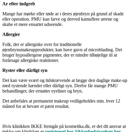
Ar efter indgreb
Mange har mørke eller røde ar i deres øjenbryn på grund af skade
eller operation. PMU kan farve og derved kamuflere arrene og
skabe et mere ensartet udseende.
Allergier
Folk, der er allergiske over for traditionelle
øjenbrynsmakeupprodukter, kan have gavn af microblading. Det
bruger hypoallergene pigmenter, der er mindre tilbøjelige til at
forårsage allergiske reaktioner.
Ryster eller dårligt syn
Det kan være svært og tidskrævende at lægge den daglige make-up
med rystende hænder eller dårligt syn. Derfor får mange PMU
behandlinger, der erstatter eyeliner og bryn.
Det anbefales at permanent makeup vedligeholdes min. hver 12
måned for at bevare et pænt resultat.
Hvis klinikken IKKE fremgår på kosmetika.dk, er det dit ansvar at
tjekke om klinikken er
registreret hos Sikkerhedstyrelsen her .