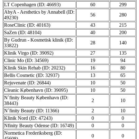
LT Copenhagen (ID: 46693)
60
299
AbyA - Aesthetics by Annabell (ID:
56
280
49230)
RoseClinic (ID: 40163)
43
215
SaZen (ID: 48104)
40
200
By Gudrun - Kosmetisk klinik (ID:
28
140
33822)
Klinik Virgo (ID: 39092)
27
135
Clinic Mo (ID: 34569)
19
94
Klinik Skin Rehab (ID: 20232)
16
80
Bellis Cosmetic (ID: 32937)
13
65
Rejuvenate (ID: 26844)
10
50
Cleanic København (ID: 39095)
10
50
N`finity Beauty København (ID:
2
10
38443)
N´finity Beauty (ID: 11366)
2
10
Klinik Nord (ID: 47243)
0
0
Nfinity Beauty Odense (ID: 16749)
0
0
Normetica Frederiksberg (ID:
0
0
45608)