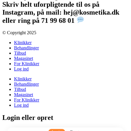
Skriv helt uforpligtende til os på
Instagram, på mail: hej@kosmetika.dk
eller ring på 71 99 68 01
© Copyright 2025​
Klinikker
Behandlinger
Tilbud
Magasinet
For Klinikker
Log ind
Klinikker
Behandlinger
Tilbud
Magasinet
For Klinikker
Log ind
Login eller opret