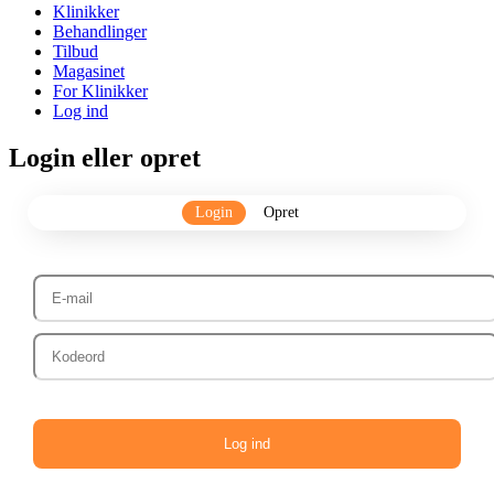
Klinikker
Behandlinger
Tilbud
Magasinet
For Klinikker
Log ind
Login eller opret
Login
Opret
Log ind