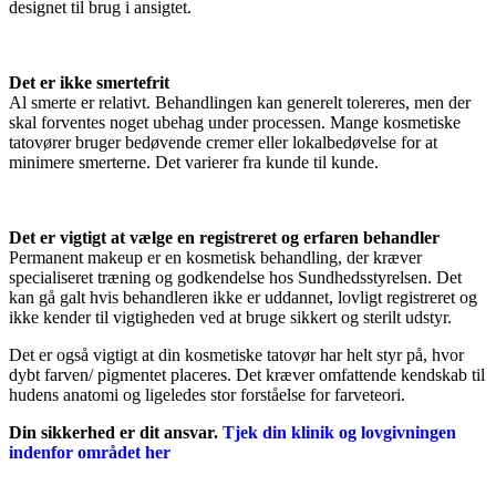
designet til brug i ansigtet.
Det er ikke smertefrit
Al smerte er relativt. Behandlingen kan generelt tolereres, men der
skal forventes noget ubehag under processen. Mange kosmetiske
tatovører bruger bedøvende cremer eller lokalbedøvelse for at
minimere smerterne. Det varierer fra kunde til kunde.
Det er vigtigt at vælge en registreret og erfaren behandler
Permanent makeup er en kosmetisk behandling, der kræver
specialiseret træning og godkendelse hos Sundhedsstyrelsen. Det
kan gå galt hvis behandleren ikke er uddannet, lovligt registreret og
ikke kender til vigtigheden ved at bruge sikkert og sterilt udstyr.
Det er også vigtigt at din kosmetiske tatovør har helt styr på, hvor
dybt farven/ pigmentet placeres. Det kræver omfattende kendskab til
hudens anatomi og ligeledes stor forståelse for farveteori.
Din sikkerhed er dit ansvar.
Tjek din klinik og lovgivningen
indenfor området her